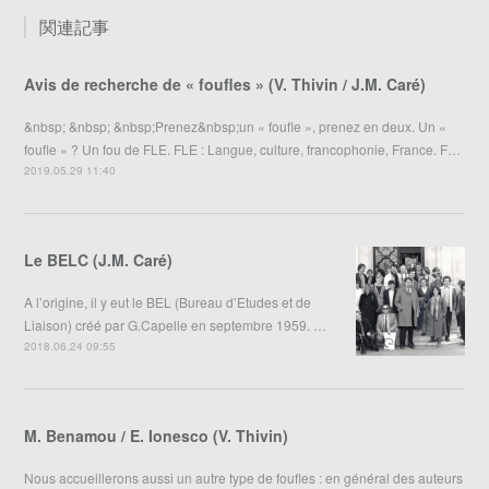
関連記事
Avis de recherche de « foufles » (V. Thivin / J.M. Caré)
&nbsp; &nbsp; &nbsp;Prenez&nbsp;un « foufle », prenez en deux. Un «
foufle » ? Un fou de FLE. FLE : Langue, culture, francophonie, France. F…
2019.05.29 11:40
Le BELC (J.M. Caré)
A l’origine, il y eut le BEL (Bureau d’Etudes et de
Liaison) créé par G.Capelle en septembre 1959. …
2018.06.24 09:55
M. Benamou / E. Ionesco (V. Thivin)
Nous accueillerons aussi un autre type de foufles : en général des auteurs