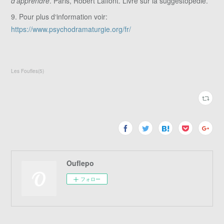
d’apprendre
. Paris, Robert Laffont. Livre sur la suggestopédie.
9. Pour plus d‘information voir:
https://www.psychodramaturgie.org/fr/
Les Foufles
(
5
)
Ouflepo
フォロー